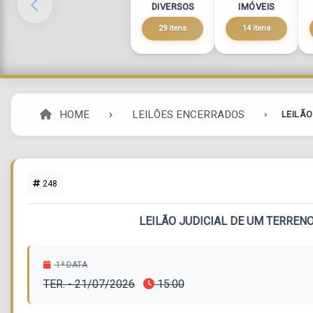
DIVERSOS
IMÓVEIS
29 itens
14 itens
HOME
LEILÕES ENCERRADOS
LEILÃO
248
LEILÃO JUDICIAL DE UM TERRENO
1ª DATA
TER. - 21/07/2026
15:00