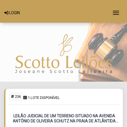
Togg
LOGIN
236
1 LOTE DISPONÍVEL
LEILÃO JUDICIAL DE UM TERRENO SITUADO NA AVENIDA
ANTÔNIO DE OLIVEIRA SCHUTZ NA PRAIA DE ATLÂNTIDA
SUL - OSÓRIO-RS, CONSTITUÍDO DO LOTE 31 DA QUADRA