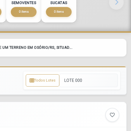
SEMOVENTES
SUCATAS
0 itens
0 itens
E UM TERRENO EM OSÓRIO/RS, SITUAD...
Todos Lotes
favorite_border