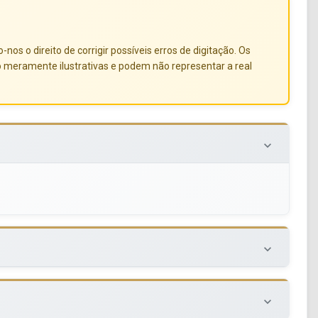
s o direito de corrigir possíveis erros de digitação. Os
o meramente ilustrativas e podem não representar a real
keyboard_arrow_down
keyboard_arrow_down
keyboard_arrow_down