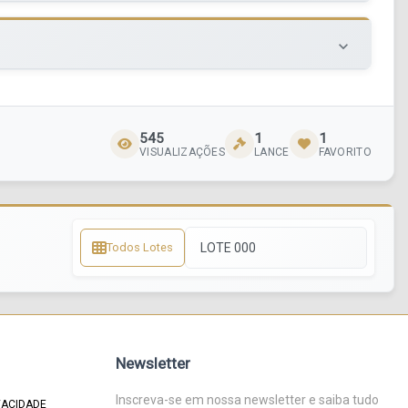
keyboard_arrow_down
545
1
1
VISUALIZAÇÕES
LANCE
FAVORITO
Todos Lotes
Newsletter
Inscreva-se em nossa newsletter e saiba tudo
VACIDADE