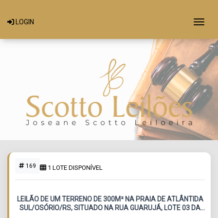
Togg
LOGIN
169
1 LOTE DISPONÍVEL
LEILÃO DE UM TERRENO DE 300M² NA PRAIA DE ATLÂNTIDA
SUL/OSÓRIO/RS, SITUADO NA RUA GUARUJÁ, LOTE 03 DA
QUADRA 186