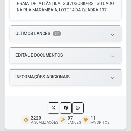
PRAIA DE ATLÂNTIDA SUL/OSÓRIO-RS, SITUADO
NA RUA MARAMBAIA, LOTE 14 DA QUADRA 137
ÚLTIMOS LANCES
87
keyboard_arrow_down
EDITAL E DOCUMENTOS
keyboard_arrow_down
INFORMAÇÕES ADICIONAIS
keyboard_arrow_down
2220
87
11
VISUALIZAÇÕES
LANCES
FAVORITOS