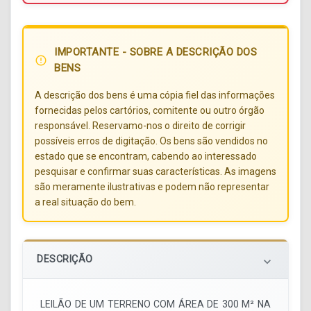
IMPORTANTE - SOBRE A DESCRIÇÃO DOS
error_outline
BENS
A descrição dos bens é uma cópia fiel das informações
fornecidas pelos cartórios, comitente ou outro órgão
responsável. Reservamo-nos o direito de corrigir
possíveis erros de digitação. Os bens são vendidos no
estado que se encontram, cabendo ao interessado
pesquisar e confirmar suas características. As imagens
são meramente ilustrativas e podem não representar
a real situação do bem.
DESCRIÇÃO
keyboard_arrow_down
LEILÃO DE UM TERRENO COM ÁREA DE 300 M² NA