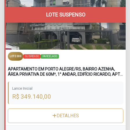
LOTE SUSPENSO
SUSPENSO
PARCELADO
LOTE 000
APARTAMENTO EM PORTO ALEGRE/RS, BAIRRO AZENHA,
ÁREA PRIVATIVA DE 60M², 1° ANDAR, EDIFÍCIO RICARDO, APTO
203, SITUADO NA RUA VISCONDE DE INHAÚMA, N° 21
Lance Inicial
R$ 349.140,00
DETALHES