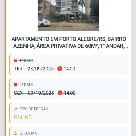
APARTAMENTO EM PORTO ALEGRE/RS, BAIRRO
AZENHA, ÁREA PRIVATIVA DE 60M², 1° ANDAR,
EDIFÍCIO RICARDO, APTO 203, SITUADO NA RUA
VISCONDE DE INHAÚMA, N° 21
1ª DATA
TER. - 23/09/2025
14:00
2ª DATA
SEX. - 03/10/2025
14:00
TIPO DE PREGÃO
ONLINE
LEILOEIRA