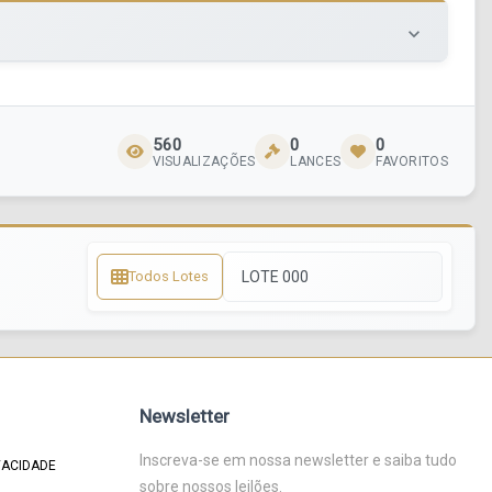
keyboard_arrow_down
560
0
0
VISUALIZAÇÕES
LANCES
FAVORITOS
Todos Lotes
Newsletter
Inscreva-se em nossa newsletter e saiba tudo
VACIDADE
sobre nossos leilões.