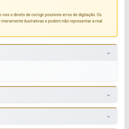
s o direito de corrigir possíveis erros de digitação. Os
o meramente ilustrativas e podem não representar a real
keyboard_arrow_down
keyboard_arrow_down
keyboard_arrow_down