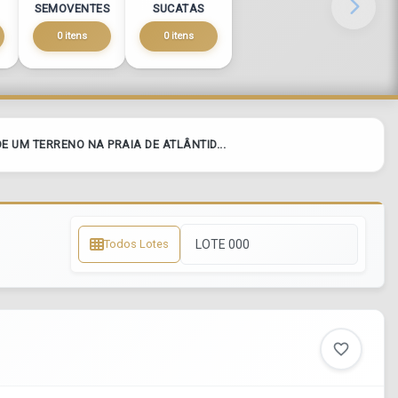
SEMOVENTES
SUCATAS
0 itens
0 itens
DE UM TERRENO NA PRAIA DE ATLÂNTID...
Todos Lotes
favorite_border