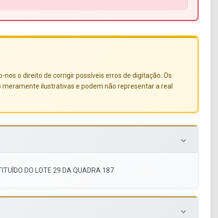
s o direito de corrigir possíveis erros de digitação. Os
o meramente ilustrativas e podem não representar a real
keyboard_arrow_down
TITUÍDO DO LOTE 29 DA QUADRA 187
keyboard_arrow_down