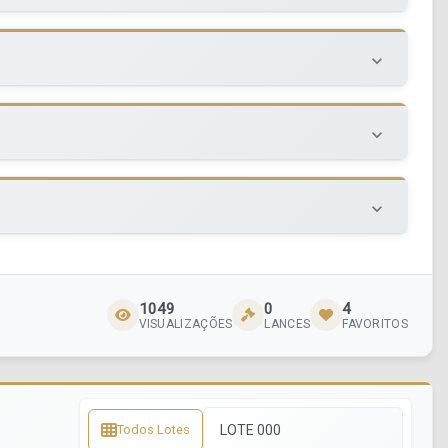
keyboard_arrow_down
keyboard_arrow_down
keyboard_arrow_down
1049
0
4
VISUALIZAÇÕES
LANCES
FAVORITOS
Todos Lotes