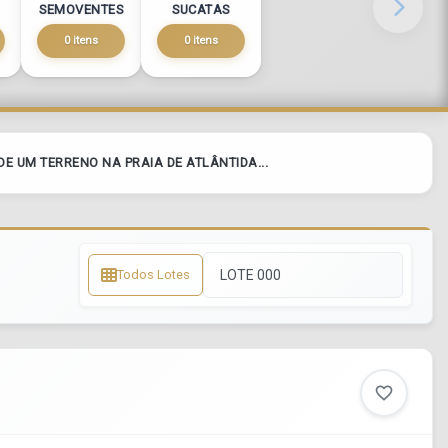
SEMOVENTES
SUCATAS
0 itens
0 itens
DE UM TERRENO NA PRAIA DE ATLÂNTIDA...
Todos Lotes
favorite_border