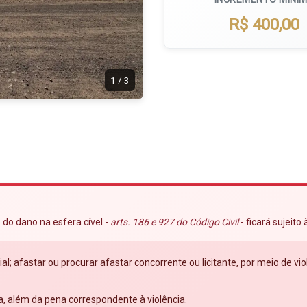
R$ 400,00
1
/
3
 do dano na esfera cível -
arts. 186 e 927 do Código Civil
- ficará sujeito
ial; afastar ou procurar afastar concorrente ou licitante, por meio de 
a, além da pena correspondente à violência.